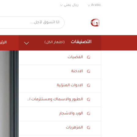
Arabic
ريال يمني
التصنيفات
(اظهار الكل)
الرئ
الفضيات
الادخنة
الادوات المنزلية
الطيور والاسماك ومستلزمات الحيوانات الاليفة
الورد والاشجار
المزهريات