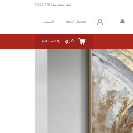
خط المساعدة
770551579
تسجيل الدخول
التسجيل
0 ر.ي
(
0
المنتجات)