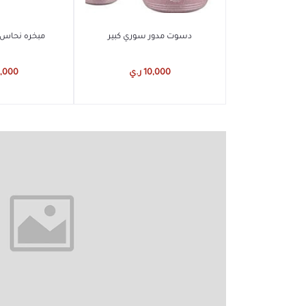
أضف إلى السلة
أضف إل
دسوت مدور سوري كبير
مبخره نحاس
10,000 ر.ي
10,000 