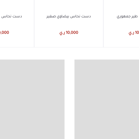
ى السلة
أضف إلى السلة
أضف إلى
 طير جمهوري
دست نحاس بيضاوي صغير
دست نحاس ب
ر.ي
10,000 ر.ي
10,000 ر